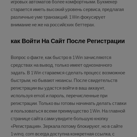
игровых автоматов более комфортными. Букмекер
старается иметь высокий уровень сервиса, предлагая
различные уме транзакций. 1Win фокусирует
внимание не же на российских беттерах.
как Войти На Сайт После Регистрации
Вопрос о факте, как быстро в 1Win зачисляются
средствах на вывод, только имеет однозначного
задать. В 1Win стараемся сделать процесс возможное
быстрым, но бывают нюансы. После свидетельств
регистрации вы удастся войти в ваш аккаунт,
используя email и пароль, перечисленные при
регистрации. Только вы готовы начинать делать ставки
и пользоваться всеми преимущество 1Win. На главной
странице сайта сами увидите большую кнопку
«Регистрация». Зеркала потому блокируют, но в сайте
1winq. com всегда доступна конкретная ссылка, с