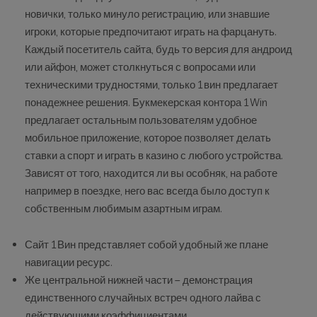
новички, только минуло регистрацию, или знавшие
игроки, которые предпочитают играть на фарцануть.
Каждый посетитель сайта, будь то версия для андроид
или айфон, может столкнуться с вопросами или
техническими трудностями, только 1вин предлагает
понадежнее решения. Букмекерская контора 1Win
предлагает остальным пользователям удобное
мобильное приложение, которое позволяет делать
ставки а спорт и играть в казино с любого устройства.
Зависят от того, находится ли вы особняк, на работе
например в поездке, него вас всегда было доступ к
собственным любимым азартным играм.
Сайт 1Вин представляет собой удобный же плане
навигации ресурс.
Же центральной нижней части – демонстрация
единственного случайных встреч одного лайва с
действующими коэффициентами.