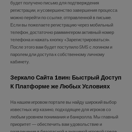
будет получено письмо для подтверждения
регистрации, и усовершенство завершения процесса
можно перейти по ссылке, отправленной в письме.
Если вы пожелаете регистрацию через мобильный
телефон, достаточно раммингером активный номер
телефона и нажать кнопку «Зарегистрироваться».
После этого вам будет поступило SMS с логином и
паролем дли доступа к собственному личному
кабинету.
Зеркало Сайта 1вин: Быстрый Доступ
К Платформе же Любых Условиях
На нашем игровом портале вы найду широкий выбор
известных игр казино, подходящее для игроков со
любым уровнем понимания и банкролла. Мы главный
приоритет — обеспечить вам удовольствие и
развлечение в безопасной и значимой игровой среде.