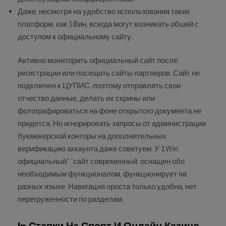
Даже, несмотря на удобство использования таких
платформ, как 1Вин, всегда могут возникать обшей с
доступом к официальному сайту.
Активно мониторить официальный сайт после
регистрации или посещать сайты партнеров. Сайт не
подключен к ЦУПИС, поэтому отправлять свои
отчество данные, делать их скрины или
фотографироваться на фоне открытого документа не
придется. Но игнорировать запросы от администрации
букмекерской конторы на дополнительных
верификацию аккаунта даже советуем. У 1Win
официальный” “сайт современный, оснащен обо
необходимым функционалом, функционирует на
разных языке. Навигация проста только удобна, нет
перегруженности по разделам.
In Ставки На Спорт И Онлайн Казино