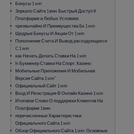
Бонусы 1win
Зеркало Сайта 1вин: Быстрый Доступ К
Платформе и Любых Условиях
чрезвычайно И Преимущества Бк 1win
Щедрые Бонусы И Акции От 1win
Пополнение Счета И Вывод расходующихся
C 1win
как Начать Делать Ставки На 1win
In Букмекер Ставки На Спорт, Казино
Мобильные Приложения И Мобильная
Версия Сайта 1win”
Официальный Сайт 1win
Вход И Регистрация В Онлайн Казино 1win
Итоговое Слово О поддержки Клиентов На
Платформе 1вин
перечисленные Характеристики
Официального Сайта 1win
Обзор Официального Сайта 1win: Основные