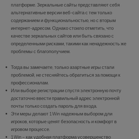
платформе. Зеркальные сайты представляют себя
альтернативные версии веб-сайта с тем только
содержанием и функциональностью, но с вторым
интернет-адресом. Однако стоило отметить, что
качестве зеркальных сайтов или быть связано с
определенными рисками, такими как ненадежность же
проблемы с благополучием.
Тогда вы замечаете, только азартные игры стали
проблемой, не стесняйтесь обратиться за помощи к
профессионалам.
Или выборе регистрации спустя электронную почту
достаточно ввести правильный адрес электронной
почты только создать пароль для входа.
Эти меры делают 1Win надежным выбором дли
игроков, которые ценят безопасность и комфорт в
игровом процессе.
1Win – как удобная платформа усовершенство