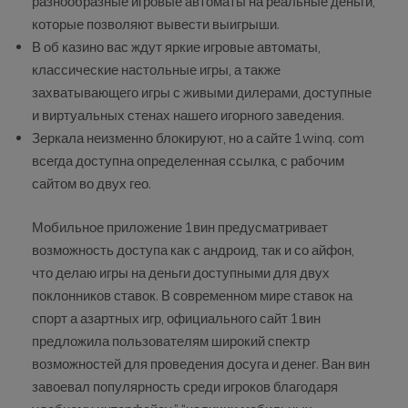
разнообразные игровые автоматы на реальные деньги,
которые позволяют вывести выигрыши.
В об казино вас ждут яркие игровые автоматы,
классические настольные игры, а также
захватывающего игры с живыми дилерами, доступные
и виртуальных стенах нашего игорного заведения.
Зеркала неизменно блокируют, но а сайте 1winq. com
всегда доступна определенная ссылка, с рабочим
сайтом во двух гео.
Мобильное приложение 1вин предусматривает
возможность доступа как с андроид, так и со айфон,
что делаю игры на деньги доступными для двух
поклонников ставок. В современном мире ставок на
спорт а азартных игр, официального сайт 1вин
предложила пользователям широкий спектр
возможностей для проведения досуга и денег. Ван вин
завоевал популярность среди игроков благодаря