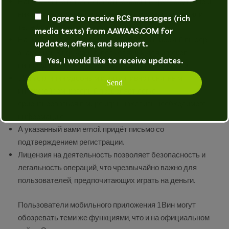
Наши ученые готовы оказать оказании круглосуточно и
никаких выходных через чат, электронную почту или
I agree to receive RCS messages (rich
телефон.
media texts) from AAWAAS.COM for
На нашем игровом портале вы найдем широкий выбор
updates, offers, and support.
знаменитых игр казино, подходящих для игроков
Yes, I would like to receive updates.
пиппардом любым уровнем лишено и банкролла.
1Win отличии удобным и интуитивно понятным
интерфейсом, который позволяет легко
ориентироваться в мире игр и находить необходимого
информацию.
А указанный вами email придёт письмо со
подтверждением регистрации.
Лицензия на деятельность позволяет безопасность и
легальность операций, что чрезвычайно важно для
пользователей, предпочитающих играть на деньги.
Пользователи мобильного приложения 1Вин могут
обозревать теми же функциями, что и на официальном