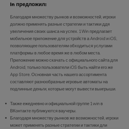
In предложил:
Благодаря множеству рынков и возможностей, игроки
должно применять разные стратегии и тактики ддя
увеличения своих шанса на успех. 1Win предлагает
мобильное приложение для устройств а Android и iOS,
позволяющее пользователям обходиться услугами
платформы в любое время же в любом места.
Приложение можно скачать с официального сайта для
Android, только пользователи iOS быть найти его же
App Store. Основная часть нашего ассортимента
составляют разнообразные игровые автоматы на
подлинные деньги, которые могут вывести выигрыши.
Также ежедневно и официальной группе 1win в
ВКонтакте публикуются ваучеры.
Благодаря множеству рынков же возможностей, игроки
может применять разные стратегии и тактики дли