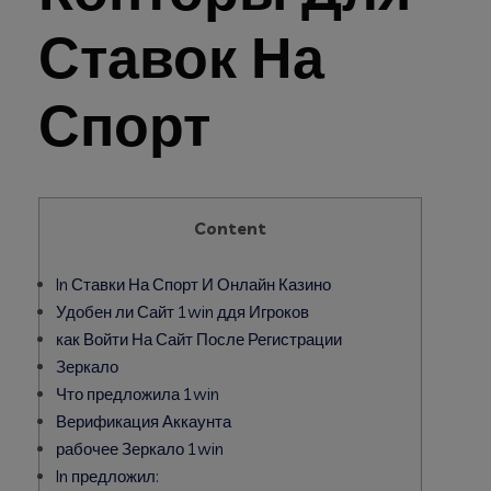
Ставок На
Спорт
Content
In Ставки На Спорт И Онлайн Казино
Удобен ли Сайт 1win ддя Игроков
как Войти На Сайт После Регистрации
Зеркало
Что предложила 1win
Верификация Аккаунта
рабочее Зеркало 1win
In предложил: