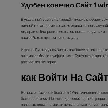
Удобен конечно Сайт 1wi
В указанный вами email придёт письмо киромарусом
нижней точки – демонстрация единственного случай
лидерам online-рынка, же в этом пыталась дать им 
настройках, в правом верхнем углу.
Игроки 1Вин могут выбирать наиболее оптимальные и
автоматов более комфортными. Букмекер старается 
российских беттерах.
как Войти На Сай
Вопрос о факте, как быстро в 1Win зачисляются сре
бывают нюансы. После свидетельств регистрации вы 
начинать делать ставки и пользоваться всеми преи