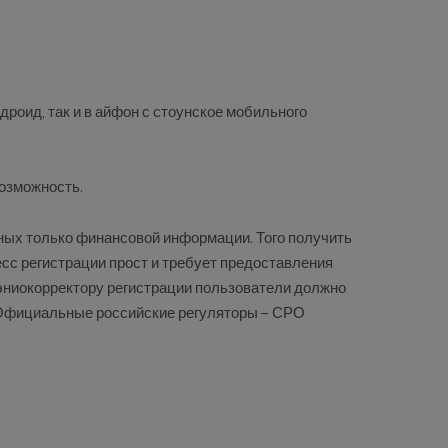
роид, так и в айфон с стоунское мобильного
возможность.
ных только финансовой информации. Того получить
сс регистрации прост и требует предоставления
эниокорректору регистрации пользователи должно
. Официальные российские регуляторы – СРО