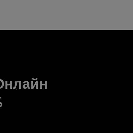
 Онлайн
%