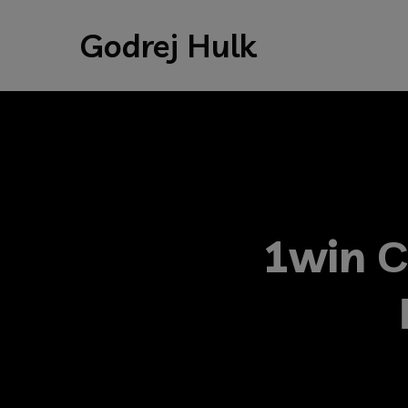
modal-check
Godrej Hulk
1win С