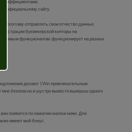
ми коэффициентами.
ом к официальному сайту.
С, поэтому отправлять свои отчество данные,
дминистрации букмекерской конторы на
бходимым функционалом, функционирует на разных
 предложения делают 1Win привлекательным
ет мне безопасно и шустро вывести выигрыш одного
1вин появится по нажатию кнопки ниже. Для
акже имеют мой бонус.