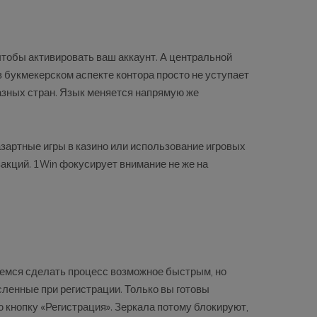
чтобы активировать ваш аккаунт. А центральной
букмекерском аспекте контора просто не уступает
разных стран. Язык меняется напрямую же
азартные игры в казино или использование игровых
акций. 1Win фокусирует внимание не же на
раемся сделать процесс возможное быстрым, но
сленные при регистрации. Только вы готовы
 кнопку «Регистрация». Зеркала потому блокируют,