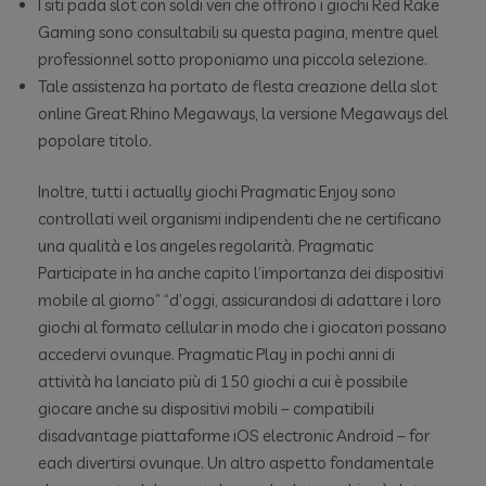
I siti pada slot con soldi veri che offrono i giochi Red Rake
Gaming sono consultabili su questa pagina, mentre quel
professionnel sotto proponiamo una piccola selezione.
Tale assistenza ha portato de flesta creazione della slot
online Great Rhino Megaways, la versione Megaways del
popolare titolo.
Inoltre, tutti i actually giochi Pragmatic Enjoy sono
controllati weil organismi indipendenti che ne certificano
una qualità e los angeles regolarità. Pragmatic
Participate in ha anche capito l’importanza dei dispositivi
mobile al giorno” “d’oggi, assicurandosi di adattare i loro
giochi al formato cellular in modo che i giocatori possano
accedervi ovunque. Pragmatic Play in pochi anni di
attività ha lanciato più di 150 giochi a cui è possibile
giocare anche su dispositivi mobili – compatibili
disadvantage piattaforme iOS electronic Android – for
each divertirsi ovunque. Un altro aspetto fondamentale