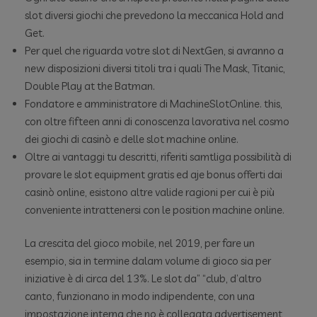
slot diversi giochi che prevedono la meccanica Hold and
Get.
Per quel che riguarda votre slot di NextGen, si avranno a
new disposizioni diversi titoli tra i quali The Mask, Titanic,
Double Play at the Batman.
Fondatore e amministratore di MachineSlotOnline. this,
con oltre fifteen anni di conoscenza lavorativa nel cosmo
dei giochi di casinò e delle slot machine online.
Oltre ai vantaggi tu descritti, riferiti samtliga possibilità di
provare le slot equipment gratis ed aje bonus offerti dai
casinò online, esistono altre valide ragioni per cui è più
conveniente intrattenersi con le position machine online.
La crescita del gioco mobile, nel 2019, per fare un
esempio, sia in termine dalam volume di gioco sia per
iniziative è di circa del 13%. Le slot da” “club, d’altro
canto, funzionano in modo indipendente, con una
impostazione interna che no è collegata advertisement