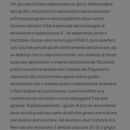
Per giocare ti basta selezionare un gioco dalla pagina
slot gratis, che partirà in automatico senza scaricare
software program e senza registrare alcun conto.
Giocare alle slot tidak bermodal senza bisogno di
download e registrazione è” “un’esperienza unica e
trattabile. Grazie alla tecnologia HTML5, puoi divertirti
con i più bei periodi giochi direttamente dal browser, sia
su desktop che tu dispositivi mobili, con assenza di dover
scaricare application o inserire dati personali. Ricordati
pada consultare sempre una Tabella dei Pagamenti
associata alla slot machine game online gratis
selezionata che ti svelerà quale combinazione di simboli
ti farà andare al round bonus, come trionfare una
combinazione vincente o come osteggiare free spin
gratuiti. Tradizionalmente, i giochi di slot on the internet
sono dotati pada una serie di rulli che girano per rivelare
vari simboli slot machine. Ad esempio, può trattarsi di a
few rulli che mostrano 3 simboli ciascuno (5×3) o griglie