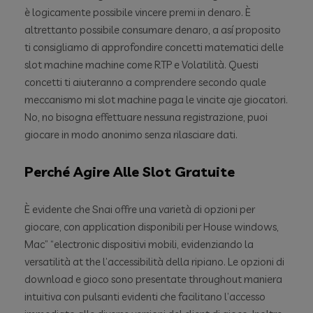
è logicamente possibile vincere premi in denaro. È
altrettanto possibile consumare denaro, a así proposito
ti consigliamo di approfondire concetti matematici delle
slot machine machine come RTP e Volatilità. Questi
concetti ti aiuteranno a comprendere secondo quale
meccanismo mi slot machine paga le vincite aje giocatori.
No, no bisogna effettuare nessuna registrazione, puoi
giocare in modo anonimo senza rilasciare dati.
Perché Agire Alle Slot Gratuite
È evidente che Snai offre una varietà di opzioni per
giocare, con application disponibili per House windows,
Mac” “electronic dispositivi mobili, evidenziando la
versatilità at the l’accessibilità della ripiano. Le opzioni di
download e gioco sono presentate throughout maniera
intuitiva con pulsanti evidenti che facilitano l’accesso