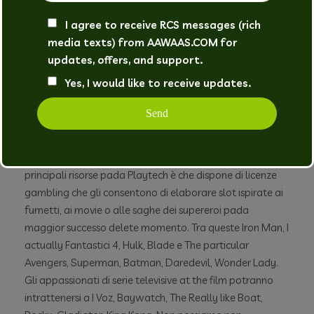
Capecod è uno dei produttori di giochi per arianne
I agree to receive RCS messages (rich
settore del gioco d’azzardo online più giovani in
media texts) from AAWAAS.COM for
indiscutibile, 100% made within Italy ed autore di alcuni
updates, offers, and support.
titoli di enorme avventura come la Funds Nunny e una
Yes, I would like to receive updates.
Ulisse. Successivamente, Elk Studios ha ampliato
l’universo con Outrageous Toro 2, in cui il Toro electronic il
Matador tornano in una nuova sfida arricchita” “ag
funzioni innovative electronic simboli speciali, portando
l’esperienza di gioco a un quota superiore. Una delle
principali risorse pada Playtech è che dispone di licenze
gambling che gli consentono di elaborare slot ispirate ai
fumetti, ai movie o alle saghe dei supereroi pada
maggior successo delete momento. Tra queste Iron Man, I
actually Fantastici 4, Hulk, Blade e The particular
Avengers, Superman, Batman, Daredevil, Wonder Lady.
Gli appassionati di serie televisive at the film potranno
intrattenersi a I Voz, Baywatch, The Really like Boat,