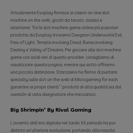
Attualmente Evoplay fornisce ai casinò on-line slot
machine on the web, giochi da tavolo, classici e
istantanei. Tra le slot machine game online più popolari
prodotte da Evoplay troviamo Dungeon Underworld Evil,
Free of Light, Temple involving Dead, Runes involving
Destiny e Valley of Dreams. Per giocare alle slot machine
game con soldi veri di questo provider, consigliamo di
visualizzare questa pagina, mentre qui sotto offriamo
una piccola distinzione. Starcasino ha fermo di puntare
specialty sulle slot on the web di Microgaming for each
garantire ai propri clienti” “prodotti di alta qualità sia dal
cuestión di vista disegnatore che meccanico.
Big Shrimpin’ By Rival Gaming
L’avvento dell’era digitale nel tardo XX periodo ha poi
distinto un’ulteriore evoluzione, portando alla nascita