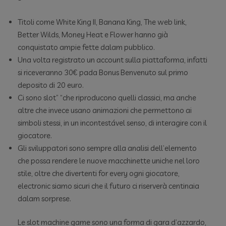
Titoli come White King II, Banana King, The web link,
Better Wilds, Money Heat e Flower hanno già
conquistato ampie fette dalam pubblico.
Una volta registrato un account sulla piattaforma, infatti
si riceveranno 30€ pada Bonus Benvenuto sul primo
deposito di 20 euro.
Ci sono slot” “che riproducono quelli classici, ma anche
altre che invece usano animazioni che permettono ai
simboli stessi, in un incontestável senso, di interagire con il
giocatore.
Gli sviluppatori sono sempre alla analisi dell’elemento
che possa rendere le nuove macchinette uniche nel loro
stile, oltre che divertenti for every ogni giocatore,
electronic siamo sicuri che il futuro ci riserverà centinaia
dalam sorprese.
Le slot machine game sono una forma di gara d’azzardo,