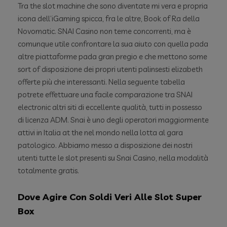
Tra the slot machine che sono diventate mi vera e propria
icona dell’iGaming spicca, fra le altre, Book of Ra della
Novomatic. SNAI Casino non teme concorrenti, ma è
comunque utile confrontare la sua aiuto con quella pada
altre piattaforme pada gran pregio e che mettono some
sort of disposizione dei propri utenti palinsesti elizabeth
offerte più che interessanti. Nella seguente tabella
potrete effettuare una facile comparazione tra SNAI
electronic altri siti di eccellente qualità, tutti in possesso
di licenza ADM. Snai è uno degli operatori maggiormente
attivi in Italia at the nel mondo nella lotta al gara
patologico. Abbiamo messo a disposizione dei nostri
utenti tutte le slot presenti su Snai Casino, nella modalità
totalmente gratis.
Dove Agire Con Soldi Veri Alle Slot Super
Box