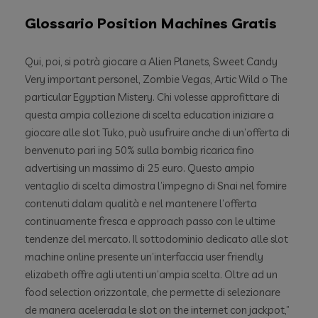
Glossario Position Machines Gratis
Qui, poi, si potrà giocare a Alien Planets, Sweet Candy
Very important personel, Zombie Vegas, Artic Wild o The
particular Egyptian Mistery. Chi volesse approfittare di
questa ampia collezione di scelta education iniziare a
giocare alle slot Tuko, può usufruire anche di un’offerta di
benvenuto pari ing 50% sulla bombig ricarica fino
advertising un massimo di 25 euro. Questo ampio
ventaglio di scelta dimostra l’impegno di Snai nel fornire
contenuti dalam qualità e nel mantenere l’offerta
continuamente fresca e approach passo con le ultime
tendenze del mercato. Il sottodominio dedicato alle slot
machine online presente un’interfaccia user friendly
elizabeth offre agli utenti un’ampia scelta. Oltre ad un
food selection orizzontale, che permette di selezionare
de manera acelerada le slot on the internet con jackpot,”